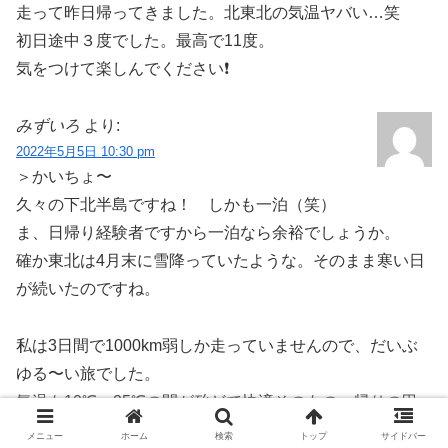
走って昨日帰ってきました。北東北の気温ヤバい…笑
初日途中３度でした。最高で11度。
気をつけて楽しんでください❗
みずいろ
より:
2022年5月5日 10:30 pm
＞かいちょ〜
久々の下北半島ですね！ しかも一泊（笑）
ま、日帰り経験者ですから一泊なら余裕でしょうか。
確か東北は4月末に雪降っていたような。そのまま寒い日
が続いたのですね。
私は3日間で1000km弱しか走っていませんので、だいぶ
ゆる〜い旅でした。
気温も10℃〜25℃の間が殆どで快適そのもの、帰りの甲
府近辺が少し暑かったくらいです。
メニュー
ホーム
検索
トップ
サイドバー