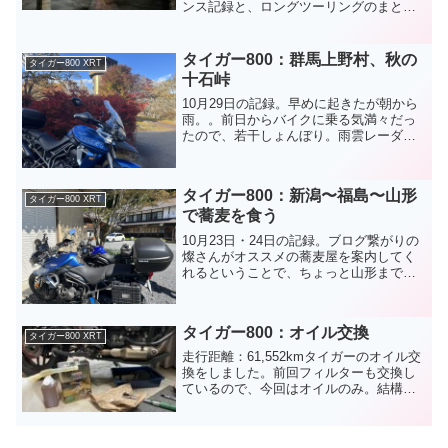
ンス記録と、ロングツーリングのまとめ
が殆どになると思います。日々の細々し
た活動は引き続きXの方に投稿していきま
すm(_ _)m年末は北関東＆東北旅行も兼ね
タイガー800：群馬上野村、秋の
タイガー800 XRT
て妻の実家に行き...
十石峠
10月29日の記録。早めに起きたが朝から
雨。。前日からバイクに乗る気満々だっ
たので、若干しょんぼり。雨雲レーダー
をみると数時間で雲は抜けそうでした。
なので雨が止むまで家で準備して待機す
ることにしました。別に待たなくてもカ
タイガー800：新潟〜福島〜山形
ッパ着れば良いんです...
タイガー800 XRT
で蕎麦を食う
10月23日・24日の記録。ブログ繋がりの
燦さんがオススメの蕎麦屋を案内してく
れるということで、ちょっと山形まで蕎
麦を食べに行くことにしました。山形は
日帰りできなくはないが、行って帰って
で終わってしまいもったいないのと、単
タイガー800：オイル交換
純に疲れそうなので...
タイガー800 XRT
走行距離：61,552kmタイガーのオイル交
換をしました。前回フィルターも交換し
ているので、今回はオイルのみ。結構黒
いな〜前回の交換が57,148kmだったの
で、4,404km走っていたのか。このオイ
ル調子良かったのでまだ全然乗ってない