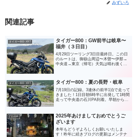
みずいろ
関連記事
タイガー800：GW前半は岐阜〜
タイガー800 XRT
福井（３日目）
4月29日ツーリング3日目最終日。この日
のルートは、御嶽山周辺〜木曽〜伊那→
中央道→東京（帰宅）天気は晴れ後くも
り。午後から下り坂のようですが帰宅ま
で雨には降られなさそうな予報です！も
りもり食べて出発！高山のアルファワン
タイガー800：夏の長野・岐阜
はメシがウマい！！連...
タイガー800 XRT
7月19日の記録。3連休の前半1泊で走って
きました！1日目朝6時半に出発して1時間
走って中央道の石川PA到着。早朝から暑
かったーこの先、山越えは涼しいにして
も甲府盆地は暑いだろうなと思いきや思
いの外涼しくて甲府周辺は24℃くらいで
2025年あけましておめでとうご
Z1100R
した。中央...
ざいます
本年もどうぞよろしくお願いいたしま
す！昨年に続きブログの更新はメンテナ