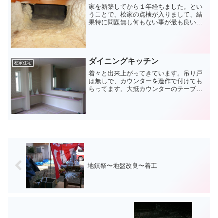
は年数が経たないと分か...
家を新築してから１年経ちました。とい
うことで、桧家の点検が入りまして、結
果特に問題無し何もない事が最も良い事
です！久々に１F床下の点検口から基礎周
りを確認してみました基礎部分にも発砲
ウレタンの断熱材がビッシリです。こい
つの経年劣化がいつ頃か...
ダイニングキッチン
桧家住宅
着々と出来上がってきています。吊り戸
は無しで、カウンターを造作で付けても
らってます。大抵カウンターのテーブル
は少し高めに設定しますが、ウチはの場
合は通常のテーブルの高さにしていま
す。写真左側のテーブル下は扉を付けて
収納にします。で、そのテー...
地鎮祭〜地盤改良〜着工