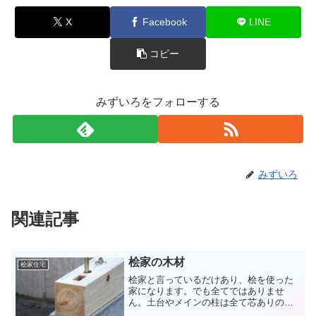
X
Facebook
LINE
コピー
みずいろをフォローする
みずいろ
関連記事
桧家の木材
桧家住宅
桧家と言っているだけあり、桧を使った
家になります。でも全てではありませ
ん。土台やメインの柱は全て芯ありの桧
４寸角を使っています。年輪がよくわか