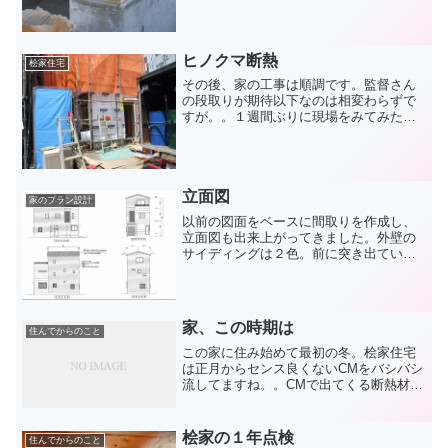
ります。桧は育つのがゆっくりだから年
輪が細かいそうです。ゆえに、密度が高
い＝じょうぶ とのこと。土...
ヒノクマ断熱
桧家住宅
その後、家の工事は順調です。監督さん
の段取りが期待以下なのは相変わらずで
すが。。１週間ぶりに現場をみてみたら
構造用合板に防水透湿シートが貼られて
いました。シートを触ってみたらサラッ
としていて良い質感でした。そこそこの
部材を使っているのでしょ...
立面図
家のプラン設計
以前の図面をベースに間取りを作成し、
立面図も出来上がってきました。外壁の
サイディングは２色。前に突き出ている
部分と、奥の建物本体部分で使い分けま
す。外壁のパターンはうちの奥様が選ん
だので、今まで前例が無いような「不思
議」な組み合わせになりま...
家、この時期は
住んでからのこと
この家に住み始めて最初の冬。桧家住宅
は正月からセンス良くないCMをバシバシ
流してますね。。CMで出てくる断熱材
「アクアフォーム」効果の程は？？結論
から申し上げますと「今」は抜群に良い
です！経年劣化が気になりますが、それ
桧家の１年点検
住んでからのこと