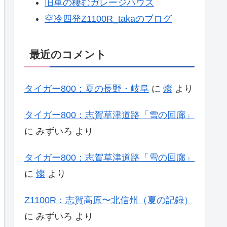
旧車の棲むガレージハウス
空冷四発Z1100R_takaのブログ
最近のコメント
タイガー800：夏の長野・岐阜
に
燦
より
タイガー800：志賀草津道路「雪の回廊」
に
みずいろ
より
タイガー800：志賀草津道路「雪の回廊」
に
燦
より
Z1100R：志賀高原〜北信州（夏の記録）
に
みずいろ
より