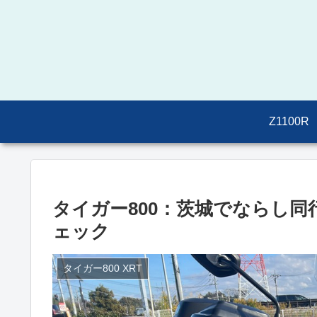
Z1100R
タイガー800：茨城でならし
ェック
タイガー800 XRT