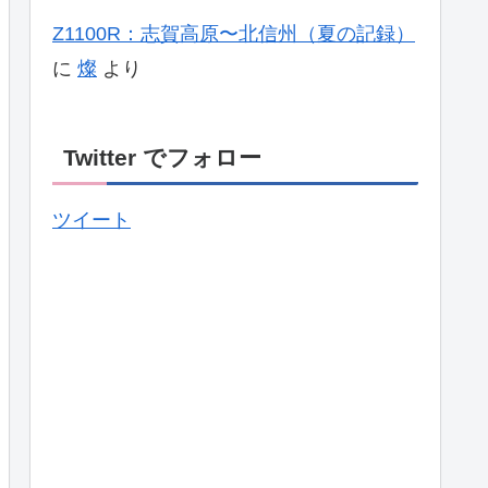
Z1100R：志賀高原〜北信州（夏の記録）
に
燦
より
Twitter でフォロー
ツイート