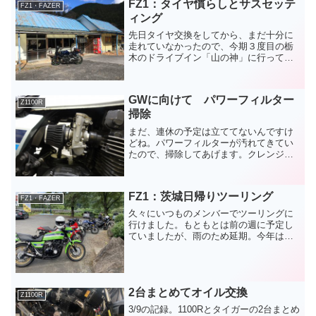
FZ1：タイヤ慣らしとサスセッテ
FZ1・FAZER
ィング
先日タイヤ交換をしてから、まだ十分に
走れていなかったので、今期３度目の栃
木のドライブイン「山の神」に行って来
ました。暖かい山菜天ぷら蕎麦を注文。
うまいが、量が多くて苦しかったで
す。。あと、店の主人がそばの食べ方に
GWに向けて パワーフィルター
こだわりがあって、一人で行く...
Z1100R
掃除
まだ、連休の予定は立ててないんですけ
どね。パワーフィルターが汚れてきてい
たので、掃除してあげます。クレンジン
グスプレーをかけて10分間浸します。洗
い流した後に、乾かし、その後、フィル
ターオイルを濡れば終了ほんと、ガレー
FZ1：茨城日帰りツーリング
ジに流しがあると便利で...
FZ1・FAZER
久々にいつものメンバーでツーリングに
行けました。もともとは前の週に予定し
ていましたが、雨のため延期。今年は梅
雨が長かったですからね。今回は鮎を食
べに行こうということで、茨城の久慈川
沿いにある「まるしん」という食事処に
向かいました。正午より少...
2台まとめてオイル交換
Z1100R
3/9の記録。1100Rとタイガーの2台まとめ