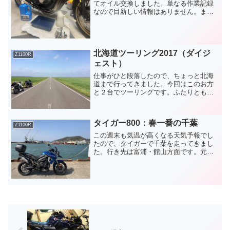
てオイル交換しました。単なる作業記録
なので目新しい情報はありません。まず
は、Z1100Rから走行距離：119,057km前
回の交換は昨年の5月。あれから約
2,000kmしか走っていません。交換す...
北海道ツーリング2017（ダイジ
Z1100R
ェスト）
仕事がひと段落したので、ちょっと北海
道まで行ってきました。今回はこのお方
と２台でツーリングです。ふたりとも仕
事の区切りが合わさるなんて奇遇ですね
ｗ苫小牧から上陸し、最北端まで行きま
した。宗谷岬。道北全般ずっと風が強く
タイガー800：春一番の千葉
て大変でしたね〜うまい飯...
Z1100R
この週末も気温が高くなる天気予報でし
たので、タイガーで千葉を走ってきまし
た。行き先は富浦・館山方面です。元々
の予定では、この日は寝坊しまくって昼
前くらいに出発するイメージでしたが、
早朝に足がつって早く起きてしまいまし
たｗさて、今回のルートと...