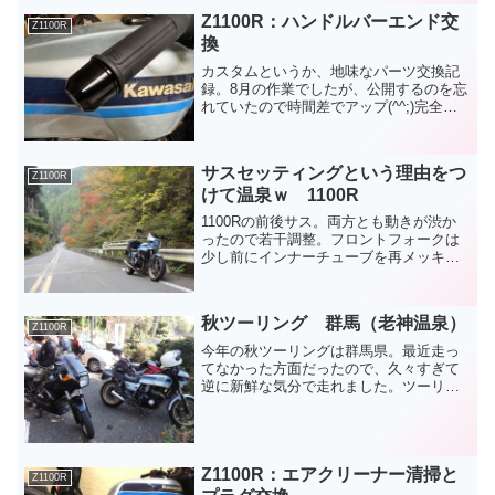
玉に入っていました...
Z1100R：ハンドルバーエンド交
Z1100R
換
カスタムというか、地味なパーツ交換記
録。8月の作業でしたが、公開するのを忘
れていたので時間差でアップ(^^;)完全に
ボケてますねぇというわけで、ハンドル
の振動対策として取り付けていたバーエ
ンドを交換しました。交換したバーエン
サスセッティングという理由をつ
ドはこちら↓今ま...
Z1100R
けて温泉ｗ 1100R
1100Rの前後サス。両方とも動きが渋か
ったので若干調整。フロントフォークは
少し前にインナーチューブを再メッキし
ていますが、以前より動きが渋くなって
しまいました。対策としては、前後とも
イニシャルを緩めただけ。たったそれだ
秋ツーリング 群馬（老神温泉）
けでだいぶ乗りやすく...
Z1100R
今年の秋ツーリングは群馬県。最近走っ
てなかった方面だったので、久々すぎて
逆に新鮮な気分で走れました。ツーリン
グの詳細はかいちょ～やsmakiさんも書い
ているので割愛(笑)手抜きってやつです
な。今回、１台のマシントラブル（お漏
らし事件）があり...
Z1100R：エアクリーナー清掃と
Z1100R