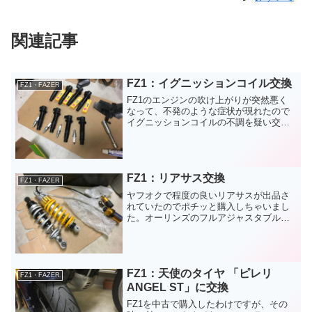
関連記事
FZ1：イグニッションコイル交換
FZ1・FAZER
FZ1のエンジンの吹け上がりが突然悪く
なって、不発のような症状が現れたので
イグニッションコイルの不調を疑い交換
作業しました。FZ1はダイレクトイグニ
ッションコイルなので、プラグキャップ
も兼ねた長いタイプになります。FZ1：
イグニッションコイ...
FZ1：リアサス交換
FZ1・FAZER
ヤフオクで程度の良いリアサスが出品さ
れていたのでポチッと購入しちゃいまし
た。オーリンズのフルアジャスタブルタ
イプ。FZ1：リアサス交換（オーリン
ズ）ノーマルのサスもセッティングが出
ていたので、そこそこ良かったのです
が、ついつい欲が出てしまい...
FZ1：天使のタイヤ 「ピレリ
FZ1・FAZER
ANGEL ST」に交換
FZ1を中古で購入したわけですが、その