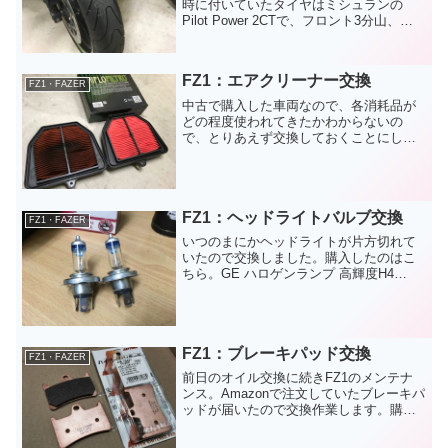
時に付いていたタイヤはミシュランの
Pilot Power 2CTで、フロント3分山、リ
ア6分山でした。溝の残量からするとまだ
少し乗れる状態でしたが、どれくらい前
に交換したタイヤかは不明で、また、フ
FZ1：エアクリーナー交換
ロント...
FZ1・FAZER
中古で購入した車両なので、各消耗品が
どの程度使われてきたかわからないの
で、とりあえず交換しておくことにしま
した。総走行距離：55,314kmこんなに汚
れてました。今回は社外品に交換してみ
ました。作りは悪くないですが、純正の
ほうが裏側の金網？...
FZ1：ヘッドライトバルブ交換
FZ1・FAZER
いつのまにかヘッドライトが片方切れて
いたので交換しました。購入したのはこ
ちら。GE ハロゲンランプ 高輝度H4
60/55W 12Vバルブ「メガライトウルトラ
+90」(純正より90%照射範囲UP) E1マー
ク認証付き 車検対応 純正交換用部...
FZ1：ブレーキパッド交換
FZ1・FAZER
前日のオイル交換に続きFZ1のメンテナ
ンス。Amazonで注文していたブレーキパ
ッドが届いたので交換作業します。購入
したのはデイトナのハイパーシンタード
パッド。デイトナといえば、赤パッドや