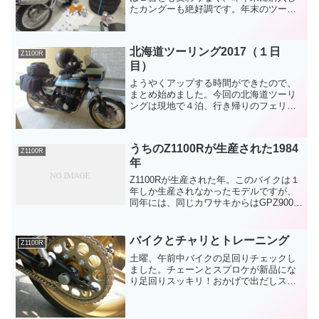
たカングーも絶好調です。年末のツーリ
ング前にアネーロのオイル交換をしまし
たが、１年ぶりの交換で、距離は3,000キ
ロも走っていませんでした。隣に積んで
北海道ツーリング2017（１日
あるタイヤは、...
Z1100R
目）
ようやくアップする時間ができたので、
まとめ始めました。今回の北海道ツーリ
ングは現地で４泊、行き帰りのフェリー
で２泊の計６泊のツーリングでした。１
日目 自宅〜フェリー（仙台港） 途中
いわきで寄り道行きのフェリーは仙台〜
うちのZ1100Rが生産された1984
苫小牧で、帰りのフェリー...
Z1100R
年
Z1100Rが生産された年。このバイクは１
年しか生産されなかったモデルですが、
同年には、同じカワサキからはGPZ900R
忍者が発売されました。世代的にはヤマ
ハのV-MAXやスズキの刀1100あたりが近
くて、ロングセラーが発売された時代だ
バイクとチャリとトレーニング
Z1100R
った...
土曜、午前中バイクの足回りチェックし
ました。チェーンとスプロケが新品にな
り足回りスッキリ！おかげで出だしスム
ーズで快適バイクになりましたよ。昼
頃、乗り味のチェック。定峰峠まで行き
ましたがめちゃめちゃ軽く感じました