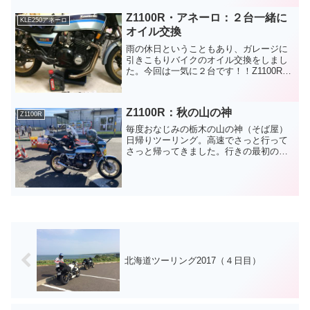
よ！特に下り坂が気持ちよくな...
Z1100R・アネーロ：２台一緒に
KLE250アネーロ
オイル交換
雨の休日ということもあり、ガレージに
引きこもりバイクのオイル交換をしまし
た。今回は一気に２台です！！Z1100R：
走行距離 95,334km前回の交換からあまり
走っていないのでオイルはそこそこ綺麗
でした。オイルの銘柄はいつもと同じ
Z1100R：秋の山の神
MOTU...
Z1100R
毎度おなじみの栃木の山の神（そば屋）
日帰りツーリング。高速でさっと行って
さっと帰ってきました。行きの最初の休
憩は東北道の佐野SA。建て替え工事中で
プレハブになってました。※おや！？隣
にタイガーさんがいる (*´∀｀*)スポークホ
イールなので...
北海道ツーリング2017（４日目）