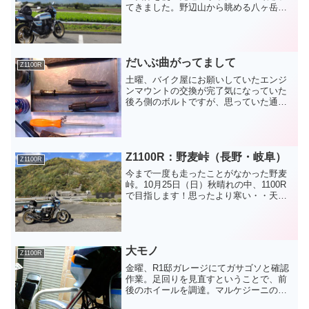
てきました。野辺山から眺める八ヶ岳
「稲子湯」に立ち寄り （小海から山奥
に向かったところにあります）映画
「岳」の撮影でつかわれた山荘とのこと
硫黄の鉱泉 源泉の温度が低...
だいぶ曲がってまして
Z1100R
土曜、バイク屋にお願いしていたエンジ
ンマウントの交換が完了気になっていた
後ろ側のボルトですが、思っていた通り
曲がってました。あと、エンジン前側の
マウントラバーはカチカチに硬化して
て、ラバー交換後はエンジンの微振動が
だいぶ吸収されるようになり...
Z1100R：野麦峠（長野・岐阜）
Z1100R
今まで一度も走ったことがなかった野麦
峠。10月25日（日）秋晴れの中、1100R
で目指します！思ったより寒い・・天気
予報では日中は穏やかな陽気になるはず
でしたが、八王子を過ぎた辺りからヒン
ヤリしてきました。中央道の藤野PAや八
ヶ岳PAで休憩...
大モノ
Z1100R
金曜、R1邸ガレージにてガサゴソと確認
作業。足回りを見直すということで、前
後のホイールを調達。マルケジーニのマ
グホイールっす。軽くてすばらしー！フ