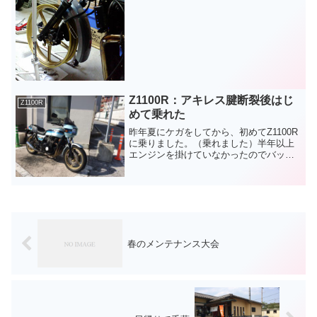
ロントは完全にボルトオンで、ノーマル
のブレーキ使えるのでイニシャルコスト
的に嬉しい。リアはスイ...
Z1100R：アキレス腱断裂後はじ
Z1100R
めて乗れた
昨年夏にケガをしてから、初めてZ1100R
に乗りました。（乗れました）半年以上
エンジンを掛けていなかったのでバッテ
リーが弱っていましたが、少し充電した
ら動いたので無事乗り出せました。久々
だったこともあり、あまり遠出はせず、
首都高を走りました...
春のメンテナンス大会