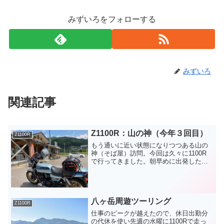
みずいろをフォローする
みずいろ
関連記事
Z1100R：山の神（今年３回目）
Z1100R
もう通いに近い状態になりつつある山の
神（そば屋）訪問。今回は久々に1100R
で行ってきました。朝早めに出発したの
で、高速は使わずに国道4号線で向かいま
した。峠道に入る前にいつもの休憩場所
で時間調整。まだ少し時間が早かったの
で、回り道して向か...
八ヶ岳周遊ツーリング
Z1100R
仕事のピークが越えたので、休日出勤分
の代休を使い先週の水曜に1100Rで走っ