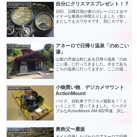
自分にクリスマスプレゼント！？
KLE250アネーロ
19日、日曜日我が家のガレージに１台マ
イナーな車両が仲間入りしました（笑）
またしてもカワサキです。別にカワサキ
命じゃないんですけどね。走行距離：
6,557km1995年式の中古車両ですが、年
式の割には走行距離の少ない美車です。
正体はコイツ！...
アネーロで日帰り温泉「のめこい
KLE250アネーロ
湯」
山梨の丹波山村にある日帰り温泉「のめ
こい湯」に行ってきました。今まであち
こちの温泉に行ってますが、ここの湯が
最も気に入ってます。・単純硫黄温泉
（アルカリ性低張性高温泉）少しだけ白
く濁った湯で、ほんのり硫黄の香りがし
小物買い物 デジカメマウント
ます。そして、PH 9.8...
KLE250アネーロ
ActionMount
バイク、自転車でデジカメ撮影を！！と
いうことで、買ってきました。リーズナ
ブルなActionMount AM-802早速、試しに
アネーロへ装着！ハンドルバーだとカウ
ルで隠れてしまうので、ブレーキマスタ
ーの上に取り付けました。今週末のツー
奥秩父〜雁坂
リング...
KLE250アネーロ
オイル交換したばかりのアネーロで日帰