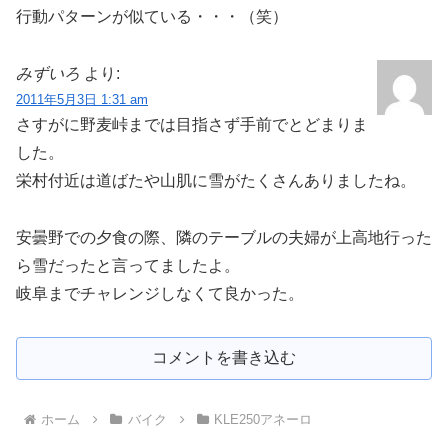
行動パターンが似ている・・・（笑）
みずいろ
より:
2011年5月3日 1:31 am
さすがに野麦峠までは目指さず手前でとどまりま
した。
栄村付近は道ばたや山肌に雪がたくさんありましたね。
安曇野での夕食の際、隣のテーブルの夫婦が上高地行った
ら雪だったと言ってましたよ。
岐阜までチャレンジしなくて良かった。
コメントを書き込む
ホーム
バイク
KLE250アネーロ