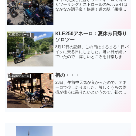
りツーリングカストロールのActive 4Tは
なかなか調子良く快適！道の駅「果樹公
園あしがくぼ」で休憩天気が良く、バイ
クもたくさん道の駅「大滝温泉」秩父か
らずっと渋滞で疲れた・・その後、雁坂
トンネルを抜け...
KLE250アネーロ：夏休み日帰り
KLE250アネーロ
ソロツー
8月12日の記録。この日はまるまる１日バ
イクに乗る日にしました。暑い日が続い
ていたので、涼しいところを目指しま
す！！ルートは関越を花園で下りて、秩
父、小鹿野を通り、群馬県の上野村、下
仁田。そこから北に向かい軽井沢、北軽
初の・・・
井沢を走ります。帰りは...
KLE250アネーロ
23日、午前中天気が良かったので、アネ
ーロで少し走りました。珍しくうちの奥
様が後ろに乗りたいというので、初のア
ネーロで２ケツとなりました。最初はひ
とりで首都高でも走ろうかと思っていま
したが、急遽予定を変更して。近場をぐ
るりと廻りました。昼に...