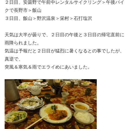
２日目、安曇野で午前中レンタルサイクリング＞午後バイ
クで長野市＞飯山
３日目、飯山＞野沢温泉＞栄村＞石打塩沢
天気は大半が曇りで、２日目の午後と３日目の帰宅直前に
雨降られました。
気温は予報だと２日目が猛烈に暑くなるとの事でしたが、
真逆で、
突風＆寒気＆雨でエライめにあいました。