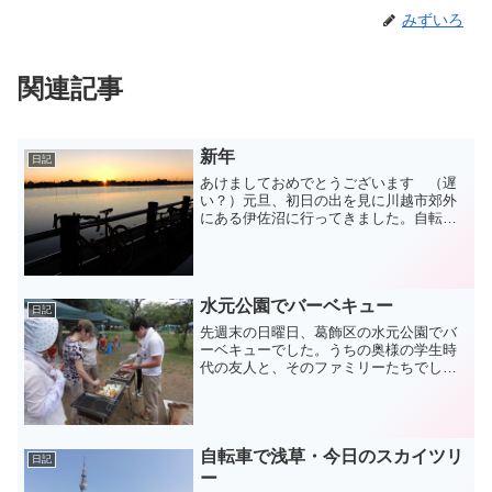
みずいろ
関連記事
新年
日記
あけましておめでとうございます （遅
い？）元旦、初日の出を見に川越市郊外
にある伊佐沼に行ってきました。自転車
屋のみんなで極寒サイクリング！寒い中
じっとしていたせいか、帰ったら３８度
の熱でダウンしました。。と、更新しな
かった言い訳を真っ先に書...
水元公園でバーベキュー
日記
先週末の日曜日、葛飾区の水元公園でバ
ーベキューでした。うちの奥様の学生時
代の友人と、そのファミリーたちでした
ので、同世代の集まりとなりました。水
元公園のバーベキュー広場は至れり尽く
せりで、テント・テーブル・椅子・食
材・炭焼きコンロがそろった...
自転車で浅草・今日のスカイツリ
日記
ー