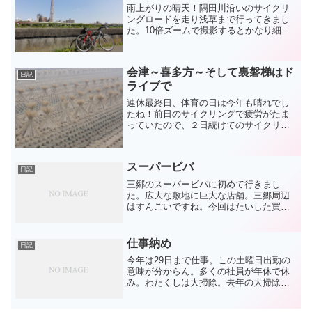
雨上がりの晴天！隅田川沿いのサイクリ
ングロードを走り浅草まで行ってきまし
た。10倍ズームで撮影するとかなり細か
い部分まで確認できます！浅草は震災の
前後でだいぶ観光客が減ったようです
が、そんなことは感じられないくらい混
会津～喜多方～そして裏磐梯はド
み合っていましたね。昼は...
日記
ライブで
連休最終日、体育の日は今年も晴れでし
たね！前日のサイクリングで疲労がたま
っていたので、２日続けてのサイクリン
グは止めドライブに切り替えました出発
前の会津周辺は濃い朝もやでした。ちょ
うど稲刈りの時期。福島のお米がどうな
スーパービバ
るか心配でしたが、流通で...
日記
三郷のスーパービバに初めて行きまし
た。広大な敷地に巨大な店舗。三郷周辺
はすんごいですね。今回はたいした買い
物はしませんでしたが、欲しくなった物
が一つ。雨水タンク今年の夏、庭の植木
に大量の水を撒いたせいか水道代が高か
仕事納め
日記
ったので、少しでも足しにな...
今年は29日まで仕事。この土曜日出勤の
意味が分からん。多くの社員が年休で休
み。わたくしは大掃除。去年の大掃除は
休みました（サボった）。よって、今年
は強制参加。。みんな去年のことを恐ろ