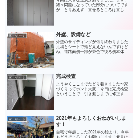
諸々問題になっていた部分についてです
が、とりあえず、直せるところは直して
いただき、もう直せない部分は仕方がな
いので、それらは、過去の事例にならっ
た方法で解決することになりました。細
かい部分の確認で現場にも...
外壁、設備など
家・ガレージ
外壁のサイディングが張り終わりました
足場とシートで殆ど見えないんですけど
ね。道路面側一部が茶色で後ろ側本体部
分がクリーム色っぽいです。サイディン
グは金物で引っ掛ける通気工法。少し前
までは釘打ちが多かったようですね。。
ガレージシャッターも付き...
完成検査
家・ガレージ
ようやくここまでたどり着きました〜家
づくりってホント大変！今日は完成検査
ということで、引き渡しまでに修正する
部分の洗い出しです。主に、フローリン
グのキズや壁紙の浮きなどをチェックし
ます。キズや汚れがあったら付箋テープ
を貼ってチェックしていき...
2021年もよろしくおねがいしま
家・ガレージ
す！
自宅で年越しした2021年の始まり。今年
もどうぞよろしくお願いします！元旦は