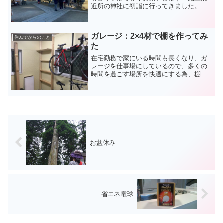
近所の神社に初詣に行ってきました。ほ
ぼ毎年どこかに出かけているので、元旦
に初詣はまれ。今年は親戚の集まりもな
かったので、家でいろいろやっていまし
ガレージ：2×4材で棚を作ってみ
た。（バイクもちょい...
住んでからのこと
た
在宅勤務で家にいる時間も長くなり、ガ
レージを仕事場にしているので、多くの
時間を過ごす場所を快適にする為、棚を
作りました。高さは260cmで、棚は75cm
部材を組んでいきますオイルのボトルや
スプレー類をこちらにまとめましたいま
まで隙間スペース...
お盆休み
省エネ電球