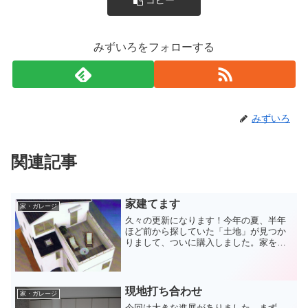
コピー
みずいろをフォローする
みずいろ
関連記事
家建てます
家・ガレージ
久々の更新になります！今年の夏、半年
ほど前から探していた「土地」が見つか
りまして、ついに購入しました。家を建
てるための土地です。その後、９月の後
半には施工する建設会社も決まり、いよ
いよ建築準備です。建設会社は東京都北
区に本社を構える大勝建設...
現地打ち合わせ
家・ガレージ
今回は大きな進展がありました。まず、