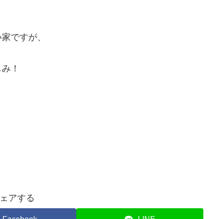
い家ですが、
しみ！
ェアする