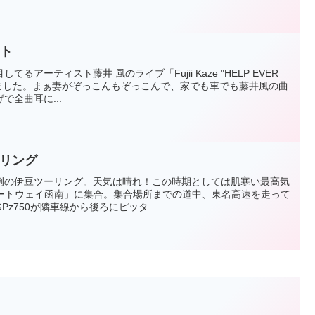
ート
アーティスト藤井 風のライブ「Fujii Kaze "HELP EVER
ってきました。まぁ妻がぞっこんもぞっこんで、家でも車でも藤井風の曲
全曲耳に...
ーリング
恒例の伊豆ツーリング。天気は晴れ！この時期としては肌寒い最高気
ゲートウェイ函南」に集合。集合場所までの道中、東名高速を走って
z750が隣車線から後ろにピッタ...