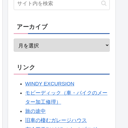
アーカイブ
リンク
WINDY EXCURSION
モビーディック（車・バイクのメー
ター加工修理）
旅の途中
旧車の棲むガレージハウス