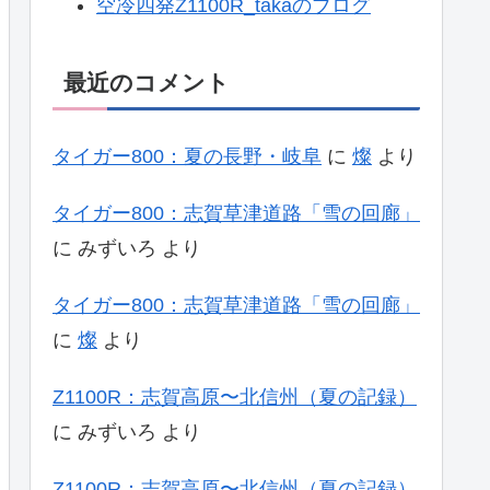
空冷四発Z1100R_takaのブログ
最近のコメント
タイガー800：夏の長野・岐阜
に
燦
より
タイガー800：志賀草津道路「雪の回廊」
に
みずいろ
より
タイガー800：志賀草津道路「雪の回廊」
に
燦
より
Z1100R：志賀高原〜北信州（夏の記録）
に
みずいろ
より
Z1100R：志賀高原〜北信州（夏の記録）