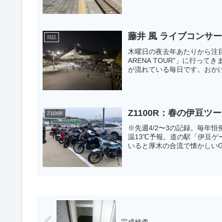
藤井 風 ライブコンサ
日記
木曜日の夜去年あたりから注目してる
ARENA TOUR"」に行
が流れている毎日です。おかげで
Z1100R：春の伊豆ツ
Z1100R
※先週4/2〜3の記録。毎年
温13℃予報。道の駅「伊豆
いると厚木の合流で懐かしいGP