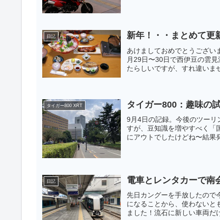
新年！・・まとめて更
日記
あけましておめでとうござい
月29日〜30日で西伊豆の雲
たらしいですが、すれ違いませ
タイガー800：趣味の
タイガー800 XRT
9月4日の記録。今後のツー
すが、豆知識を増やすべく「
にアウトでしたけどね〜結果発
電車とレンタカーで南
日記
先日カングーを手放したので
になることから、使わないと
ました！流石に新しい車両だけ