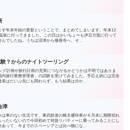
新
ます年末年始の更新ということで、まとめてしまいます。年末12
見温泉に行ってきました。この日はかいちょ〜も伊豆方面に行って
んでしたね。うちは沼津から修善寺へ、そ...
試験？からのナイトツーリング
リング計画や旅行計画の充実につながるかどうかは不明ではありま
国内旅行業務管理者」の試験を受けてみました。手応え的には完全
表はだいぶ先にも関わらず、もう結果は分か...
会津
今は車のない生活です。東武鉄道の株主優待券が６月末に期限切れ
もったいないので今回初めて特急リバティーに乗ってみることにし
あって、今までのスペーシアとは比べ物にな...