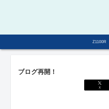
Z1100R
ブログ再開！
X