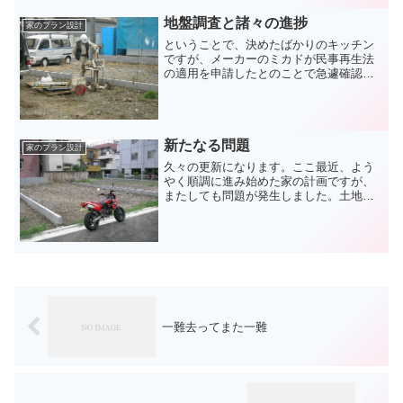
りを依頼しました。
地盤調査と諸々の進捗
家のプラン設計
ということで、決めたばかりのキッチン
ですが、メーカーのミカドが民事再生法
の適用を申請したとのことで急遽確認を
とることになりました。早速これから大
勝建設に行ってきます。ああ急がしい〜
キッチンの仕様では、ミカドが我が家の
使い方にピッタリだったの...
新たなる問題
家のプラン設計
久々の更新になります。ここ最近、よう
やく順調に進み始めた家の計画ですが、
またしても問題が発生しました。土地の
北西側にある古いブロック塀の高さが確
認申請時に引っかかるそうです。白い家
（ハトの家）の方の壁が高くて、新築す
るにあたり法的にNGとの...
一難去ってまた一難