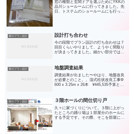
窓の種類と玄関ドアを選ぶためにYKKの
品川ショールームに行ってきました。先
日、トステムのショールームにも行って
きましたが、何となくYKKの方が渋い選
択のような感じがします。商品説明が機
能重視で若干職人っぽいといいます
か。。窓のサイズや色は殆...
設計打ち合わせ
家のプラン設計
今の段階でプラン設計の打ち合わせは７
回目くらいやりまして、ようやく間取り
が決まってきました。細かい部分ではも
う少し詰めなくてはならないところはあ
りますけどね。建物は木造３階建て2x4で
す。予算も限られているので鉄骨造なん
地盤調査結果
家のプラン設計
て夢のまた夢。なにせ...
調査結果が出ました〜やはり、地盤改良
が必要とのこと。。湿式柱状改良工事Φ
600 x 3.25m x 26本 ¥445,535予算とし
て80万円前後を考えていたので、見積り
が少なく出てきてホッとしてます。
３階ホールの間仕切り戸
家のプラン設計
久々に家づくりについて。３階に上がっ
たところの踊り場は１部屋分のホールに
する予定です。その際、そこを部屋にも
出来るように間仕切り戸を検討していま
す。こういった商品があるようですが、
いくらするのだろう。とりあえずは見積