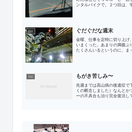
ンタルバイクで。２つ目は、学
ぐだぐだな週末
日記
金曜、仕事を定時に切り上げ
いまくった。あまりの満腹ぶ
たくさんいるというのに、まっ
もがき苦しみ〜
日記
先週までは高山病の後遺症で
くの断念しました）なんとかツ
ーの不具合も治り完全復活し