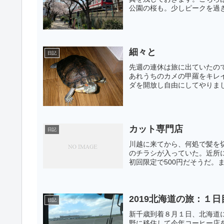
公園の桜も。少しピークを過ぎ
細々と
日記
先週の連休は旅に出ていたの
あれうちのカメの甲羅をキレ
ダを開放し自由にしてやりまし
カット専門店
日記
川越に来てから、何処で髪を
のチラシが入っていた。近所に
初回限定で500円だそうだ。
2019北海道の旅：１日
日記
新千歳到着８月１日、北海道
野に移住して今年コーヒー店を