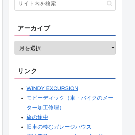
アーカイブ
リンク
WINDY EXCURSION
モビーディック（車・バイクのメー
ター加工修理）
旅の途中
旧車の棲むガレージハウス