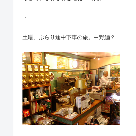
・
土曜、ぶらり途中下車の旅。中野編？