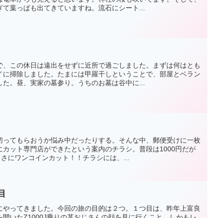
て葉っぱも出てきていますね。流石にシート...
で、この休日は遠出をせずに近所で過ごしました。まずは何はとも
イに掃除しました。たまには甲羅干しということで、部屋とベラン
た。昼、実家の墓参り。うちのお墓は谷中に...
切ってもらおうか悩み中だったりする。そんな中、郵便受けに一枚
カット専門店ができたという案内のチラシ。普段は1000円だが
まさにワンコインカット！！チラシには、...
目
にやってきました。今回の旅の目的は２つ。１つ目は、昨年上富良
開いたZ1000J乗りの某おじさんの顔を見に行くこと。しかもレ