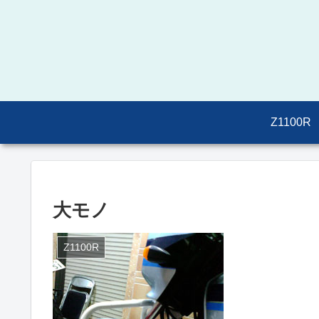
Z1100R
大モノ
Z1100R