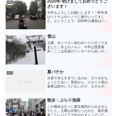
2020年 明けましておめでとうご
日記
ざいます！
今年もよろしくお願いします！！昨年末
はベトナムのハノイに旅行いってまし
た。ということで、2020年の最初はベト
ナムのことを数回に分けてアップしてい
きます。ベトナムはたくさんのバイクが
走っている国なので、バイク乗りの視点
雪山
でいろいろ見てまわるの...
日記
土曜、今シーズン初のボードに行ってき
ました！水上のノルン、今年は雪質最
高！ここは高速のインターから近いので
行くのが楽っすね。今回は４人で行く予
定でしたが、１人仕事が入り断念。って
ことで、一緒に行ったのは会社の後輩
と、ボード大好きの従妹と、ワ...
夏バテか
日記
冷房で冷えすぎているのか、カラダがち
ょっとだるい。普段から、スタミナ系の
食事は絶やしていないので、エネルギー
不足はありえない。ただ、ここ最近うな
ぎを食べていない。うなぎ不足か（笑）
産地偽装だろうが、うなぎはうなぎ。美
散歩：ぶらり池袋
日記
味しければ良い！危険な添...
この週末は久々に東京都内から出ません
でした。土曜は出勤だったのと、最近週
末ごとにバイクで出かけまくっていたの