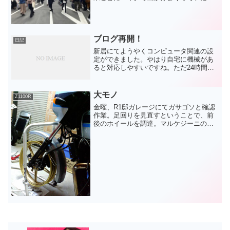
で、家庭のバランスを取っておかねば、
とうことで夫婦で街中に繰り出しまし
た。で、行った先は池袋。埼玉出身の身
としては、一番馴染み深い東...
ブログ再開！
日記
新居にてようやくコンピュータ関連の設
定ができました。やはり自宅に機械があ
ると対応しやすいですね。ただ24時間稼
働させっぱなしなので、電気代がコワイ
です。先週、かいちょ〜夫婦、zouさん夫
婦、smakiさんが遊びにきて、いろいろお
大モノ
Z1100R
祝いをいただ...
金曜、R1邸ガレージにてガサゴソと確認
作業。足回りを見直すということで、前
後のホイールを調達。マルケジーニのマ
グホイールっす。軽くてすばらしー！フ
ロントは完全にボルトオンで、ノーマル
のブレーキ使えるのでイニシャルコスト
的に嬉しい。リアはスイ...