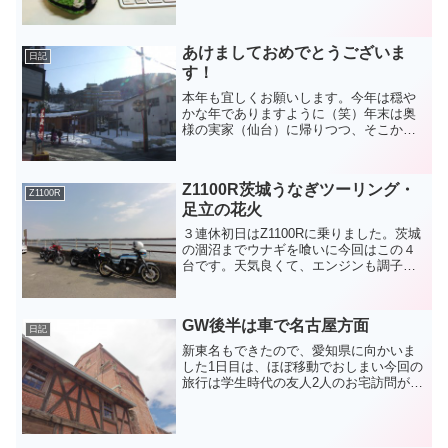
会12月30日 那須湯本温泉の民宿小林館
に一泊12月31日 仙台帰省（奥様方）一
泊1月1日 帰宅（常磐道は福島経由で帰
あけましておめでとうございま
ってきまし...
日記
す！
本年も宜しくお願いします。今年は穏や
かな年でありますように（笑）年末は奥
様の実家（仙台）に帰りつつ、そこから
少し足をのばして「鳴子温泉」に行って
きました。温泉は硫黄泉でいい湯でし
た。ここで疲れを癒して、大晦日に東京
Z1100R茨城うなぎツーリング・
に戻ってきました。あえて高...
Z1100R
足立の花火
３連休初日はZ1100Rに乗りました。茨城
の涸沼までウナギを喰いに今回はこの４
台です。天気良くて、エンジンも調子よ
くて最高のバイクコンディションでし
た。うな重と、しじみ汁（大）旨かった
ですよ！どちらも。早く喰いたくて山椒
GW後半は車で名古屋方面
をぶちまけてしまった...
日記
新東名もできたので、愛知県に向かいま
した1日目は、ほぼ移動でおしまい今回の
旅行は学生時代の友人2人のお宅訪問が目
的（2件とも新居！）それぞれ1年ぶりく
らいに会う友人達は元気そうで何よりで
した。片方の友人宅に2泊していろいろ行
動する予定です2...