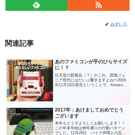
みずいろ
関連記事
あのファミコンが手のひらサイズ
日記
に！？
任天堂の新製品（？）がこれ。団塊ジュ
ニア世代にはだいぶ響きますよね〜2016
年11月10日発売ということで、Amazon
では早くも予約受付開始しています↓ニン
テンドークラシックミニ ファミリーコ
ンピュータ希望小売価格：5,980円（税
抜）ソ...
2017年：あけましておめでとう
日記
ございます
本年もどうぞよろしくお願いします！！
この年末年始は例年通りの行動パターン
でした。12月29日 バイク仲間との忘年