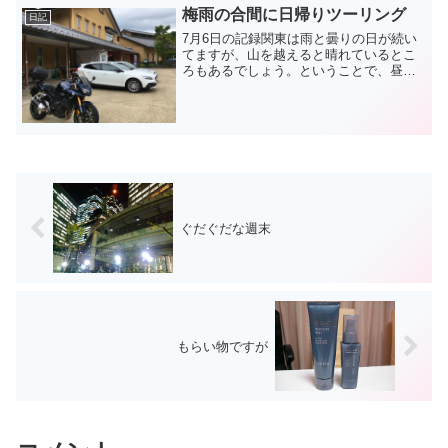
梅雨の合間に日帰りツーリング
日記
7月6日の記録関東は雨と曇りの日が続い
てますが、山を越えると晴れているとこ
ろもあるでしょう。ということで、昼に
出発するというグダグダな日帰りツーリ
ングをしました。猿ヶ京温泉曇っていて
涼しくもあり良いです。町営の日帰り温
泉施設に寄りました。関...
ぐだぐだな週末
もらい物ですが