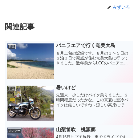
みずいろ
関連記事
バニラエアで行く奄美大島
日記
８月上旬の記録です。８月の３〜５日の
２泊３日で親戚が住む奄美大島に行って
きました。数年前からLCCのバニアエア
が成田から飛ぶようになったので、気軽
に行けるようになりました。街中には格
安のゲストハウスのような宿泊施設もで
きて、滞在もリーズナブ...
暑いけど
日記
先週末、少しだけバイク乗りました。２
時間程度だったかな。この真夏に空冷バ
イクは厳しいですね～涼しい高原にでも
行きたくなりましたよ。 ・・・暑いのは
人間だけではなく、うちのカメも暑そう
だったのでシャワーで水浴びさせまし
た。このカメ、甲羅の直径...
山梨笛吹 桃源郷
カングー
4月15日にプチ旅行。車でドライブです。