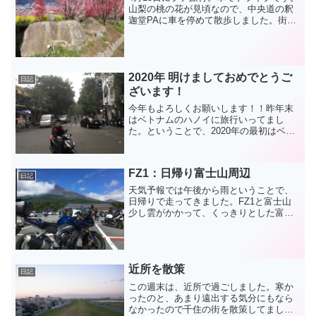
山梨の桃の花が見頃なので、中央道の釈
迦堂PAに車を停めて散歩しました。街中
がピンク色に染まっていて、桜が目立た
ないくらいですね。
2020年 明けましておめでとうご
日記
ざいます！
今年もよろしくお願いします！！昨年末
はベトナムのハノイに旅行いってまし
た。ということで、2020年の最初はベト
ナムのことを数回に分けてアップしてい
きます。ベトナムはたくさんのバイクが
走っている国なので、バイク乗りの視点
FZ1：日帰り富士山周辺
でいろいろ見てまわるの...
日記
天気予報では午後から雨ということで、
日帰りで走ってきました。FZ1と富士山
少し雲がかかって、くっきりとした富士
山は撮れませんでした。FZ1を購入して
からもうすぐ１年になりますが、既に
7,000km以上走ってます。走行距離がそ
こそこ行ってる車...
近所を散策
日記
この週末は、近所で過ごしました。寒か
ったのと、あまり遠出する気分にもなら
なかったので千住の街を散策してまし