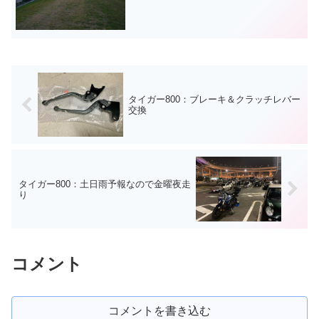
た。荒川沿いの堤防を散歩。まさに「金
八先生」の舞台ですな。空が広くて気持
ちいいです！ふと、近所を歩いていたら
建ったばかりの販売住宅があ...
タイガー800：ブレーキ＆クラッチレバー
交換
タイガー800：土日雨予報なので金曜夜走
り
コメント
コメントを書き込む