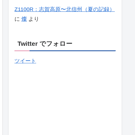
Z1100R：志賀高原〜北信州（夏の記録）
に
燦
より
Twitter でフォロー
ツイート