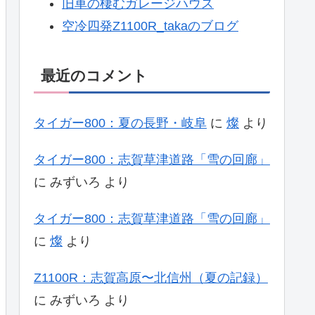
旧車の棲むガレージハウス
空冷四発Z1100R_takaのブログ
最近のコメント
タイガー800：夏の長野・岐阜
に
燦
より
タイガー800：志賀草津道路「雪の回廊」
に
みずいろ
より
タイガー800：志賀草津道路「雪の回廊」
に
燦
より
Z1100R：志賀高原〜北信州（夏の記録）
に
みずいろ
より