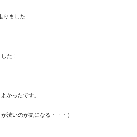
走りました
ました！
てよかったです。
クが渋いのが気になる・・・）