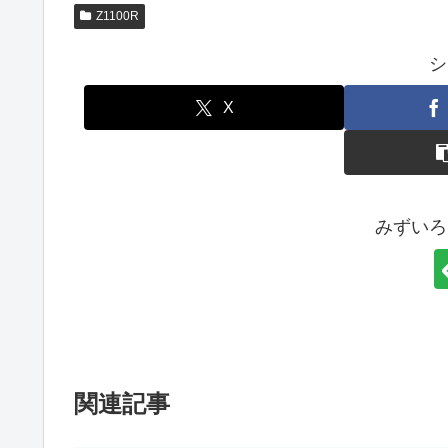
Z1100R
シ
X
みずいろ
関連記事