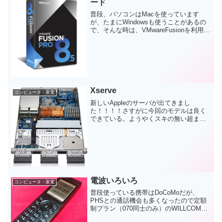
ード
普段、パソコンはMacを使っています
が、たまにWindowsも使うことがあるの
で、そんな時は、VMwareFusionを利用し
て仮想マシンとして動作させています。
（うちはESXiサーバーもコントロールす
るのでPro版を使ってます）で、そのF...
Xserve
コンピュータ・家電
新しいAppleのサーバが出てきまし
た！！！！さすがに今回のモデルは良く
できている。ようやくスキの無い超まと
もなサーバになった感じ。HDDもSASに
できるし、RAIDカードもバッテリーバッ
クアップあるし、FCのHBAも２枚装着で
きる。Qua...
電波いろいろ
コンピュータ・家電
普段使っている携帯はDoCoMoだが、
PHSとの通話機会も多くなったので定額
制プラン（070同士のみ）のWILLCOMも
持つことにした。端末はおもちゃのよう