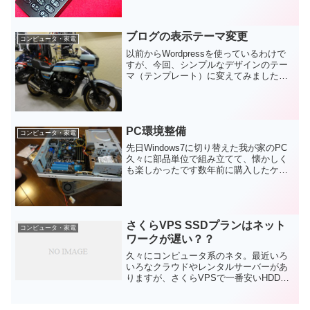
に軽くてしょぼい（笑）通話オンリーの
割り切った端末と思いきや、よくよく仕
様を見ると「...
ブログの表示テーマ変更
コンピュータ・家電
以前からWordpressを使っているわけで
すが、今回、シンプルなデザインのテー
マ（テンプレート）に変えてみました。
選んだのは無料で配布されてい
る simplicity です。ブラウザの表示サイ
ズに連動するレスポンシブデザインで、
モバイル対...
PC環境整備
コンピュータ・家電
先日Windows7に切り替えた我が家のPC
久々に部品単位で組み立てて、懐かしく
も楽しかったです数年前に購入したケー
スを再利用したわけですが、白かった筐
体が若干黄ばんでいて、中身は最新なの
に、外見は年季が入っていて、不思議な
感じです。それは...
さくらVPS SSDプランはネット
コンピュータ・家電
ワークが遅い？？
久々にコンピュータ系のネタ。最近いろ
いろなクラウドやレンタルサーバーがあ
りますが、さくらVPSで一番安いHDDの
プランとSSDのプランが気になったので
試してみました。で、CPUコア数やディ