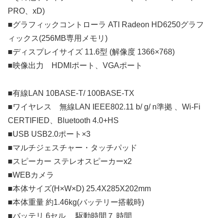
PRO、xD)
■グラフィックコントローラ ATI Radeon HD6250グラフ
ィックス(256MB専用メモリ)
■ディスプレイサイズ 11.6型 (解像度 1366×768)
■映像出力 HDMIポート、VGAポート
■有線LAN 10BASE-T/ 100BASE-TX
■ワイヤレス 無線LAN IEEE802.11 b/ g/ n準拠 、Wi-Fi
CERTIFIED、Bluetooth 4.0+HS
■USB USB2.0ポート×3
■マルチジェスチャー・タッチパッド
■スピーカー ステレオスピーカーx2
■WEBカメラ
■本体サイズ(H×W×D) 25.4X285X202mm
■本体重量 約1.46kg(バッテリー搭載時)
■バッテリ 6セル 駆動時間７ 時間