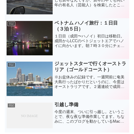
しも辰年なんですが、辰年の中でも同い
年の有名人（芸能人）を検索したとこ
ろ、以下のような名前が出てきました庄
司智春、中谷美紀、ｈｉｔｏｍｉ、木村
佳乃、森山直太朗、綾小路翔、井ノ原快
ベトナム ハノイ旅行：１日目
彦、井川遥、山本耕史、観月...
日記
（３泊５日）
１日目（成田〜ハノイ）初日は移動日。
成田からLCCのベトジェットエアでハノ
イに向かいます。朝７時３０分にチェッ
クイン。成田空港：年末年始休暇の初日
なので朝から混んでいますベトジェット
は第２ターミナルなのでLCCでよく使う
ジェットスターで行くオーストラ
第３ターミナルまで移...
日記
リア（ゴールドコースト）
※お盆休みの記録です。一週間前に奄美
大島行ったばかりだというのに、今度は
オーストラリアです。２週連続で成田か
ら飛行機に乗るなんて、いくらLCCとは
いえ、やり過ぎな気分で出発です。１日
目：到着〜街中をぶらぶら飛行機で8時
引越し準備
間、ゴールドコーストに...
日記
今度の週末、ついに引っ越し。というこ
とで、夜な夜な準備作業してます。ちな
みに、このブログを動かしているMacサ
ーバはここ川越の家の納戸（プチサーバ
ルーム）でそのまま動作させます。NEC