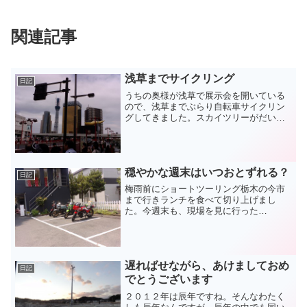
関連記事
浅草までサイクリング
日記
うちの奥様が浅草で展示会を開いている
ので、浅草までぶらり自転車サイクリン
グしてきました。スカイツリーがだいぶ
伸びてきましたね。自宅から浅草までは
隅田川沿いのサイクリングロードで行け
るので快適です。展示会は浅草界隈のも
のづくり職人たちのイベン...
穏やかな週末はいつおとずれる？
日記
梅雨前にショートツーリング栃木の今市
まで行きランチを食べて切り上げまし
た。今週末も、現場を見に行った
ら、、！？なんと！うちの現場とは関係
ない産廃が山積みになっていました。な
んでこうなるのか現場監督を問いつ
め、、さすがに、どっと疲れがでまし
遅ればせながら、あけましておめ
た...
日記
でとうございます
２０１２年は辰年ですね。そんなわたく