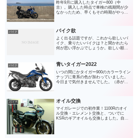
昨年9月に購入したタイガー800（中
古）。購入した時点で車検の残期間が少
なかったため、早くもその時期がやって
きました。ディーラー保証がまだ１年半
も残っているのでそれを中断するのは勿
体ない、ということで今回の車検は車両
バイク欲
を購入したディーラーに出...
バイク
よく出る話題ですが、これから欲しいバ
イク、乗りたいバイクは？と聞かれたら
何が思い浮かぶでしょうか。欲しい順に
１、ヤマハ：FZ1２、ホンダ：ワルキュ
ーレ３、トライアンフ：タイガー（１世
代前）４、カワサキ：KZ1100R（予備マ
青いタイガー2022
バイク
シン）うーむ、最...
いつの間にかタイガー900のカラーライン
ナップに青系の色が加わっていました。
今日まで気付きませんでした。（赤がな
くなったのね）いいなぁ。青の900GT
PRO。今乗っている800XRTのマットコ
バルトブルーも気に入っているし、そも
オイル交換
そも乗り換...
バイク
マイガレージでの初作業！1100Rのオイ
ル交換・エレメント交換と、ついでに
KSRのギアオイルも交換しました。自宅
しかも室内で作業できるなんて、嬉しい
限りでございます！走行距離：
81,300km（不覚にも前回交換した時の距
離を忘れました）さら...