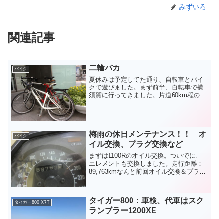
みずいろ
関連記事
二輪バカ
バイク
夏休みは予定してた通り、自転車とバイ
クで遊びました。まず前半、自転車で横
須賀に行ってきました。片道60km程のサ
イクリング、というか猛暑の中の修
行。。途中、国道15号線沿いでコーヒー
屋を発見して休憩。思わずコーヒー豆を
土産として買いました。...
梅雨の休日メンテナンス！！ オ
バイク
イル交換、プラグ交換など
まずは1100Rのオイル交換。ついでに、
エレメントも交換しました。走行距離：
89,763kmなんと前回オイル交換＆プラグ
交換をしてから1年経過してました。。若
干濃いか？次に、アネーロのプラグ交
換。オイルは先日交換済み。こちらはサ
タイガー800：車検、代車はスク
イドカバーを...
タイガー800 XRT
ランブラー1200XE