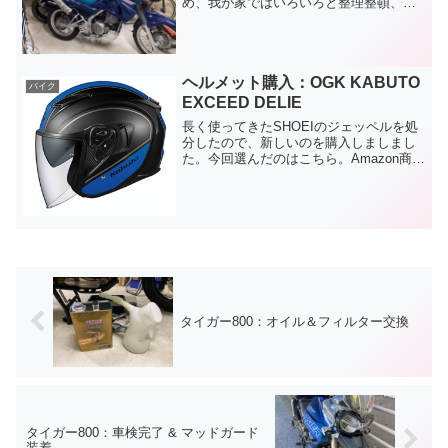
め、我が家ではいろいろと整理整頓、快
適な物への入れ替えなど進めてきまし
た。（掃除も）特に、最近では仕事が忙
しくなり、時間とお金を有効に使いたい
という気持ちが高まって、何...
ヘルメット購入：OGK KABUTO
バイク
EXCEED DELIE
長く使ってきたSHOEIのジェッペルを処
分したので、新しいのを購入しましまし
た。今回選んだのはこちら。Amazon商品
ページ：OGK KABUTO EXCEED DELIE
フラットブラックブルーOGKのヘルメッ
トを買うのは２つ目になります...
タイガー800：オイル＆フィルター交換
タイガー800：車検完了 & マッドガード
装着