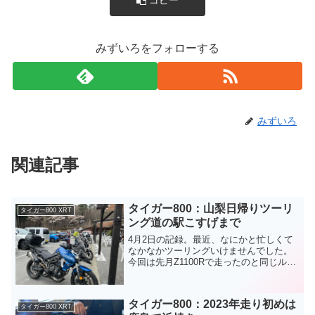
みずいろをフォローする
みずいろ
関連記事
タイガー800：山梨日帰りツーリ
タイガー800 XRT
ング道の駅こすげまで
4月2日の記録。最近、なにかと忙しくて
なかなかツーリングいけませんでした。
今回は先月Z1100Rで走ったのと同じルー
トで山梨県小菅村です。実は前日までは
長野まで行こうと意気込んでいました
が、朝起きたら体が重く絶好調ではなか
タイガー800：2023年走り初めは
ったので行き先を近...
タイガー800 XRT