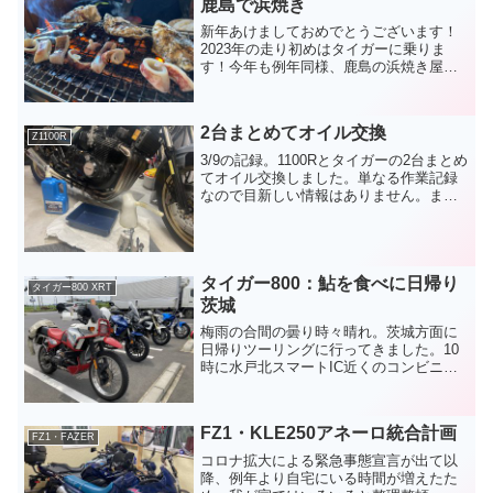
鹿島で浜焼き
新年あけましておめでとうございます！
2023年の走り初めはタイガーに乗りま
す！今年も例年同様、鹿島の浜焼き屋に
行きます！今回はかいちょ〜とsmakiさん
と私の3台で。道の駅「いたこ」に集合し
て、そこから15分くらい走り目的のお店
2台まとめてオイル交換
に到着。開店...
Z1100R
3/9の記録。1100Rとタイガーの2台まとめ
てオイル交換しました。単なる作業記録
なので目新しい情報はありません。まず
は、Z1100Rから走行距離：119,057km前
回の交換は昨年の5月。あれから約
2,000kmしか走っていません。交換す...
タイガー800：鮎を食べに日帰り
タイガー800 XRT
茨城
梅雨の合間の曇り時々晴れ。茨城方面に
日帰りツーリングに行ってきました。10
時に水戸北スマートIC近くのコンビニに
集合。今回は参加者4人。手前の珍しい
BMWのアドベンチャーバイクは、最近乗
り換えペースが落ちているあの人ので
FZ1・KLE250アネーロ統合計画
す。笑茨城のくねくね...
FZ1・FAZER
コロナ拡大による緊急事態宣言が出て以
降、例年より自宅にいる時間が増えたた