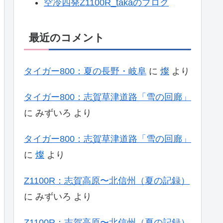
空冷四発Z1100R_takaのブログ
最近のコメント
タイガー800：夏の長野・岐阜
に
燦
より
タイガー800：志賀草津道路「雪の回廊」
に
みずいろ
より
タイガー800：志賀草津道路「雪の回廊」
に
燦
より
Z1100R：志賀高原〜北信州（夏の記録）
に
みずいろ
より
Z1100R：志賀高原〜北信州（夏の記録）