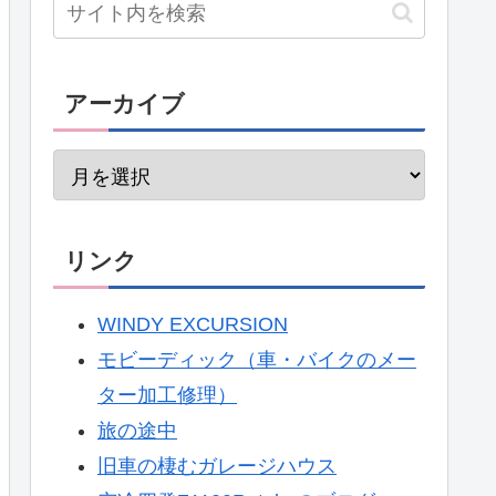
アーカイブ
リンク
WINDY EXCURSION
モビーディック（車・バイクのメー
ター加工修理）
旅の途中
旧車の棲むガレージハウス