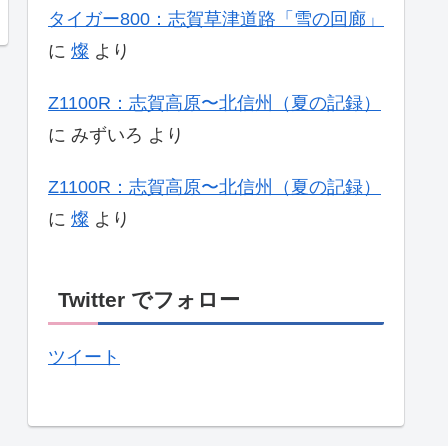
タイガー800：志賀草津道路「雪の回廊」
に
燦
より
Z1100R：志賀高原〜北信州（夏の記録）
に
みずいろ
より
Z1100R：志賀高原〜北信州（夏の記録）
に
燦
より
Twitter でフォロー
ツイート