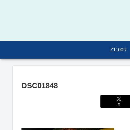
Z1100R
DSC01848
X