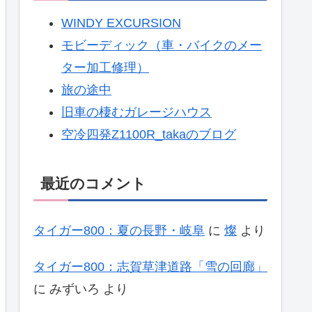
WINDY EXCURSION
モビーディック（車・バイクのメー
ター加工修理）
旅の途中
旧車の棲むガレージハウス
空冷四発Z1100R_takaのブログ
最近のコメント
タイガー800：夏の長野・岐阜
に
燦
より
タイガー800：志賀草津道路「雪の回廊」
に
みずいろ
より