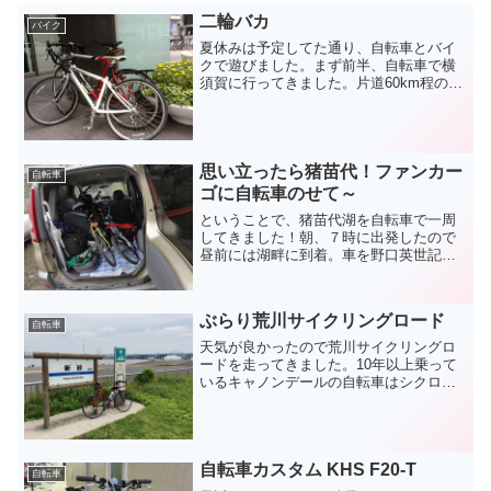
二輪バカ
バイク
夏休みは予定してた通り、自転車とバイ
クで遊びました。まず前半、自転車で横
須賀に行ってきました。片道60km程のサ
イクリング、というか猛暑の中の修
行。。途中、国道15号線沿いでコーヒー
屋を発見して休憩。思わずコーヒー豆を
土産として買いました。...
思い立ったら猪苗代！ファンカー
自転車
ゴに自転車のせて～
ということで、猪苗代湖を自転車で一周
してきました！朝、７時に出発したので
昼前には湖畔に到着。車を野口英世記念
館裏の町営駐車場（無料）に停めて走る
準備です。この駐車場付近には、食事で
きるところもたくさんあるので、少し早
ぶらり荒川サイクリングロード
目の昼食ということで、そ...
自転車
天気が良かったので荒川サイクリングロ
ードを走ってきました。10年以上乗って
いるキャノンデールの自転車はシクロク
ロスをベースにしているので頑丈で壊れ
る気配がありません。毎度おなじみの河
口まで。この先はすぐ東京湾。自宅から
往復26kmなので少し...
自転車カスタム KHS F20-T
自転車