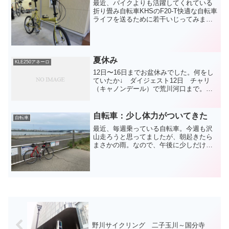
最近、バイクよりも活躍してくれている
折り畳み自転車KHSのF20-T快適な自転車
ライフを送るために若干いじってみまし
たハンドルステムを長い物に交換角度は
思いっきり前方向で、110mm突き出して
います結果、前傾姿勢となり、攻め気味
のポジション...
夏休み
KLE250アネーロ
12日〜16日までお盆休みでした。何をし
ていたか↓ ダイジェスト12日 チャリ
（キャノンデール）で荒川河口まで。
日比谷で映画「コクリコ坂から」13日
バイク（アネーロ） 東京→新潟・長野
（秋山郷）14日 バイク（アネーロ）
自転車：少し体力がついてきた
自転車
長野・新潟・山...
最近、毎週乗っている自転車。今週も沢
山走ろうと思ってましたが、朝起きたら
まさかの雨。なので、午後に少しだけ走
りました。今回も荒川河口まで。帰りは
少し遠回りして帰ってので往復で30km走
りました。先週72km走ったことで体力が
ついたのか、30...
野川サイクリング 二子玉川～国分寺